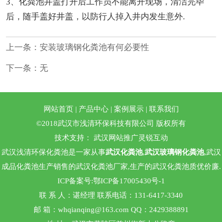
3、化粪池井盖打开后工作员不能离开现场，清洁完毕
后，随手盖好井盖，以防行人掉入井内发生意外.
上一条：
安装玻璃钢化粪池有何必要性
下一条：无
网站首页
|
产品中心
|
案例展示
|
联系我们
©2018武汉市浅清环保科技有限公司 版权所有
技术支持：
武汉网站推广
灵锐互动
武汉浅清环保化粪池是一家从事
武汉化粪池
,
武汉玻璃钢化粪池
,武汉
成品化粪池生产销售的武汉化粪池厂家,生产的武汉化粪池质优价廉.
ICP备案号:
鄂ICP备17005430号-1
联 系 人：谌经理 联系电话：131-6417-3340
邮 箱：whqianqing@163.com QQ：2429388891