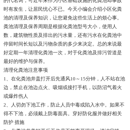
的代名词，可近年来作为小区基础设施的化粪池却事故
时有发生，让居民忧心不已。今天小编会介绍小区化粪
池的清理及保养知识，让您避免这些生活上的烦心事。
粪池清理及保养周期是根据化粪池型号大小，使用人
数，建筑物性质及排出的污水量，还有污水在化粪池中
停留时间长短以及污物杂质的多少来决定。总的来说最
好定期一年清理化粪池一次，对于化粪池及排污管道是
最好的维护与保养。
清理化粪池注意事项
1、在化粪池井盖打开后先通风10～15分钟，人不站在池
边，禁止在池边点火、吸烟或接打手机，以防沼气着火
或爆炸伤人
2、人切勿下池工作，防止人员中毒或陷入水中。如果不
得不下池，必须戴上防毒面具。穿好防化服并做好相关
防护 措施