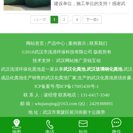
建设单位，施工单位的支持！感谢武
汉浅清环保团队的努力！感谢物流师
«上一页
1
2
...
4
下一页»
傅、吊装师傅们的配合！
网站首页
|
产品中心
|
案例展示
|
联系我们
©2018武汉市浅清环保科技有限公司 版权所有
技术支持：
武汉网站推广
灵锐互动
武汉浅清环保化粪池是一家从事
武汉化粪池
,
武汉玻璃钢化粪池
,武汉
成品化粪池生产销售的武汉化粪池厂家,生产的武汉化粪池质优价廉.
ICP备案号:
鄂ICP备17005430号-1
联 系 人：谌经理 联系电话：131-6417-3340
邮 箱：whqianqing@163.com QQ：2429388891
地 址：武汉市黄陂区前川街新十公路旁
󰀔



地图
电话
短信
微信