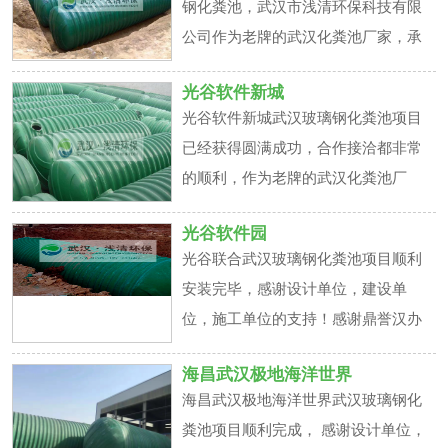
钢化粪池，武汉市浅清环保科技有限
经达成了长期合作的意向
公司作为老牌的武汉化粪池厂家，承
接该项目，现目前该项目已经完工，
光谷软件新城
项目负责人对于所购武汉玻璃钢化粪
光谷软件新城武汉玻璃钢化粪池项目
池产品质量和安装效果都非常满意，
已经获得圆满成功，合作接洽都非常
已经达成了长期合作的意向
的顺利，作为老牌的武汉化粪池厂
家，我们对于我们的产品质量和口碑
光谷软件园
还是非常有信心的。
光谷联合武汉玻璃钢化粪池项目顺利
安装完毕，感谢设计单位，建设单
位，施工单位的支持！感谢鼎誉汉办
团队的努力！感谢物流师傅、吊装师
海昌武汉极地海洋世界
傅们的配合！
海昌武汉极地海洋世界武汉玻璃钢化
粪池项目顺利完成， 感谢设计单位，