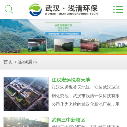


首页
>
案例展示
江汉宏远悦荟天地
江汉宏远悦荟天地统一安装武汉玻璃
钢化粪池，武汉市浅清环保科技有限
公司作为老牌的武汉化粪池厂家，承
接该项目，现目前该项目已经完工，
武钢三中新校区
项目负责人对于所购武汉玻璃钢化粪